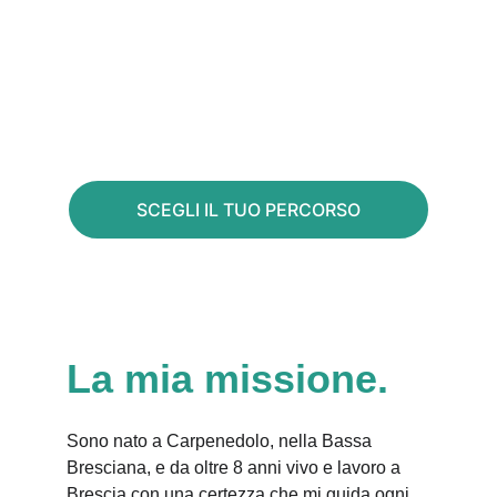
Massaggiatore professionista a Brescia. 
Mindfulness Trainer. Autore. Iscritto 
CONI.
SCEGLI IL TUO PERCORSO
La mia missione.
Sono nato a Carpenedolo, nella Bassa 
Bresciana, e da oltre 8 anni vivo e lavoro a 
Brescia con una certezza che mi guida ogni 